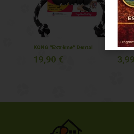
KONG “Extrême” Dental
Jouet 
19,90
€
3,9
Voir plus
Voir plu