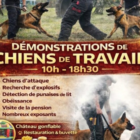
Category:
Jouets
Description
ulticolore selon arrivage. Environ 15cm