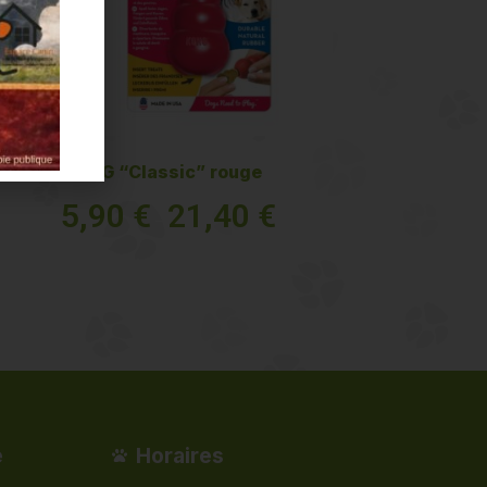
KONG “Classic” rouge
5,90
€
21,40
€
–
Voir plus
e
Horaires