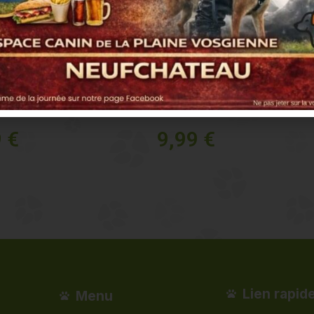
picots
Denties Toy
9
€
9,99
€
s
Voir plus
Lien rapid
Menu