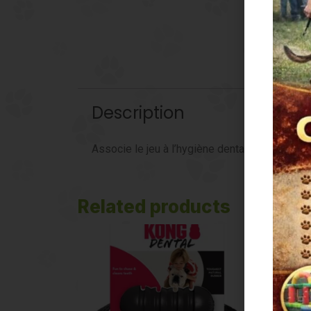
Description
Associe le jeu à l’hygiène dentaire, coloris m
Related products