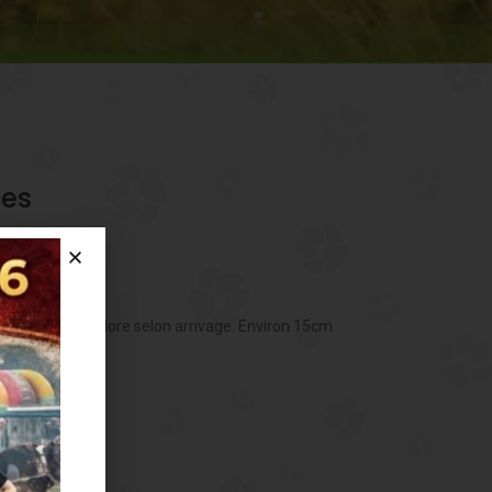
ces
, coloris multicolore selon arrivage. Environ 15cm