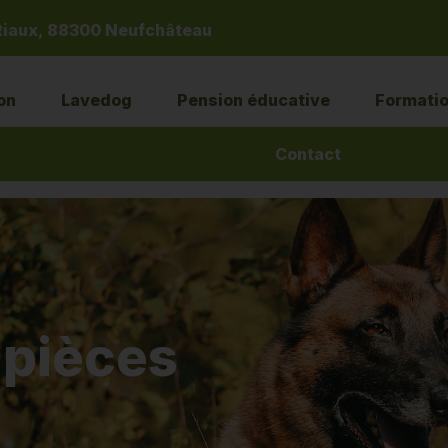
Riaux, 88300 Neufchâteau
on
Lavedog
Pension éducative
Formatio
Contact
 pièces