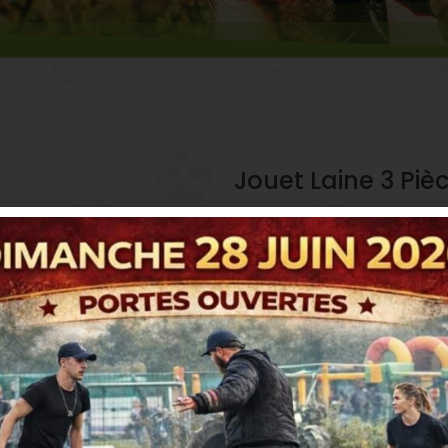
Jouet Laine 3 Piè
3,99
€
Associe le jeu à l’hygiène dentaire
Add to cart