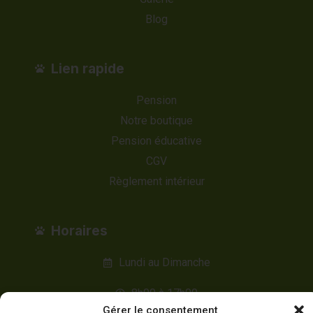
Blog
Lien rapide
Pension
Notre boutique
Pension éducative
CGV
Règlement intérieur
Horaires
Lundi au Dimanche
8h00 à 17h00
Gérer le consentement