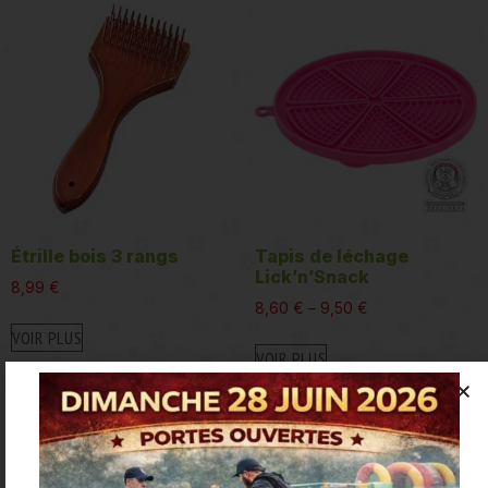
Étrille bois 3 rangs
Tapis de léchage
Lick’n’Snack
8,99
€
8,60
€
–
9,50
€
VOIR PLUS
VOIR PLUS