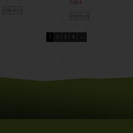
7,40
€
VOIR PLUS
VOIR PLUS
1
2
3
4
→