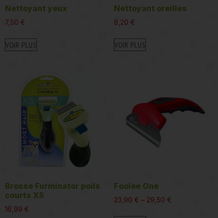
Nettoyant yeux
Nettoyant oreilles
7,50
€
8,20
€
VOIR PLUS
VOIR PLUS
Brosse Furminator poils
Foolee One
courts XS
23,90
€
–
29,50
€
16,99
€