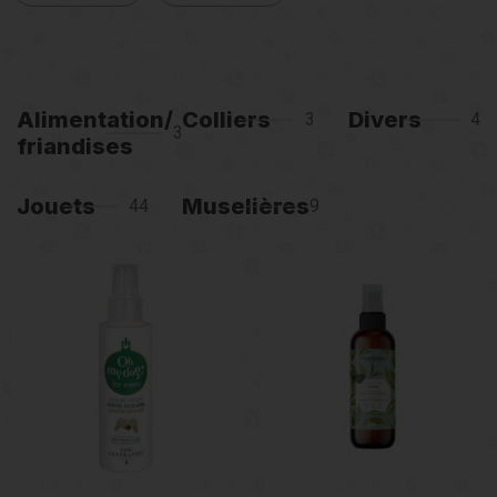
Alimentation/
Colliers
Divers
3
4
3
friandises
Jouets
Muselières
44
9