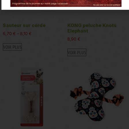
Sauteur sur corde
KONG peluche Knots
Elephant
6,70
€
–
8,10
€
8,90
€
VOIR PLUS
VOIR PLUS