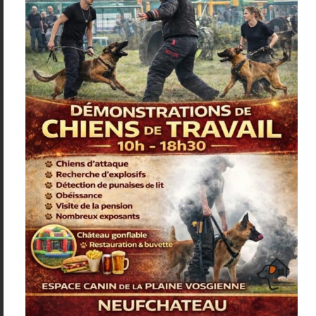
Tapis de léchage Doogy
Tapis à renifler
7,20
€
49,99
€
VOIR PLUS
VOIR PLUS