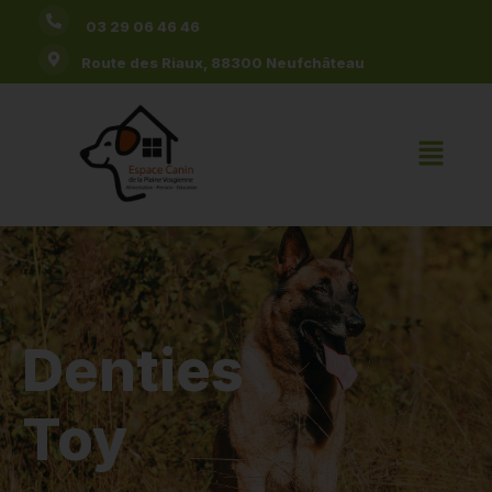
03 29 06 46 46
Route des Riaux, 88300 Neufchâteau
Denties
Toy