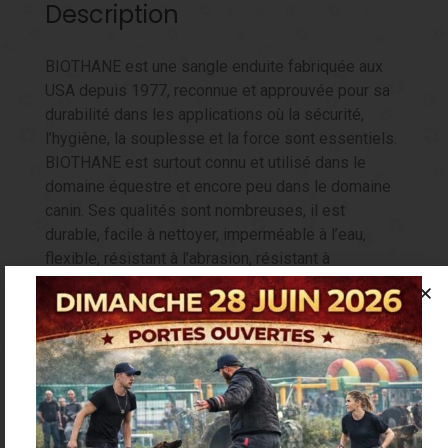
Description
BIOTHANE est une sangle enduite fabriquée aux
USA depuis 1977, reconnue et approuvée pour sa
durabilité dans les applications où la sécurité,
l’hygiène, la souplesse et la force sont essentiels.
BIOTHANE est surtout connu et utilisé dans le
domaine équestre et encore peu dans le domaine
canin. Ses qualités sont nombreuses, il est
durable, facile à nettoyer, imperméable à l’eau,
flexible, résistant à l’abrasion, résistant à
l’humidité, antistatique, léger mais extrêmement
robuste.
L40 cm S19 mm : 6,99 €
L55 cm S25 mm : 11,30 €